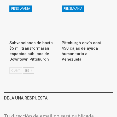
PENSILVANIA
PENSILVANIA
Subvenciones de hasta
Pittsburgh envía casi
$5 mil transformarán
450 cajas de ayuda
espacios públicos de
humanitaria a
Downtown Pittsburgh
Venezuela
ANT
SIG
DEJA UNA RESPUESTA
Tu dirección de email no será publicada