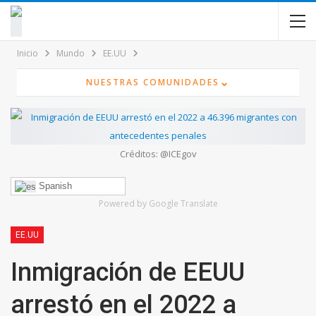
contenido
Inicio
Mundo
EE.UU
⌄
NUESTRAS COMUNIDADES
Créditos: @ICEgov
Spanish
Powered by Google Translate
EE.UU
Inmigración de EEUU
arrestó en el 2022 a