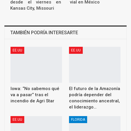
desde el viernes en
vial en México
Kansas City, Missouri
TAMBIÉN PODRÍA INTERESARTE
EE.UU
EE.UU
Iowa: “No sabemos qué
El futuro de la Amazonía
va a pasar” tras el
podría depender del
incendio de Agri Star
conocimiento ancestral,
el liderazgo…
EE.UU
FLORIDA