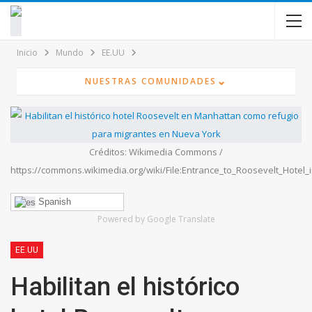
contenido
Inicio
Mundo
EE.UU
⌄
NUESTRAS COMUNIDADES
Créditos: Wikimedia Commons /
https://commons.wikimedia.org/wiki/File:Entrance_to_Roosevelt_Hotel
Spanish
Powered by Google Translate
EE.UU
Habilitan el histórico