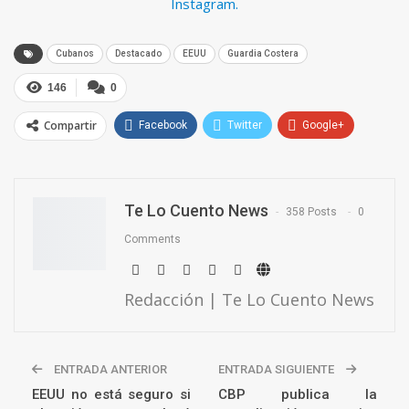
Instagram.
Cubanos
Destacado
EEUU
Guardia Costera
146
0
Compartir
Facebook
Twitter
Google+
ReddIt
WhatsApp
Pinterest
Email
Te Lo Cuento News
358 Posts
0
Comments
Redacción | Te Lo Cuento News
ENTRADA ANTERIOR
ENTRADA SIGUIENTE
EEUU no está seguro si
CBP publica la