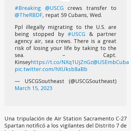
#Breaking
@USCG
crews transfer to
@TheRBDF
, repat 59 Cubans, Wed.
Ppl illegally migrating to the U.S. are
being stopped by
#USCG
& partner
agency air, sea crews. There is a great
risk of losing your life by taking to the
sea. – Capt.
Kinsey
https://t.co/NXq1UjZnGz
@USEmbCuba
pic.twitter.com/hXUksb8aBb
— USCGSoutheast (@USCGSoutheast)
March 15, 2023
Una tripulación de Air Station Sacramento C-27
Spartan notificó a los vigilantes del Distrito 7 de