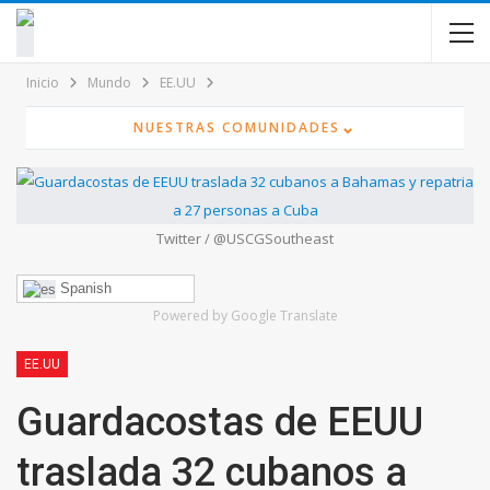
contenido
Inicio
Mundo
EE.UU
⌄
NUESTRAS COMUNIDADES
Twitter / @USCGSoutheast
Spanish
Powered by Google Translate
EE.UU
Guardacostas de EEUU
traslada 32 cubanos a