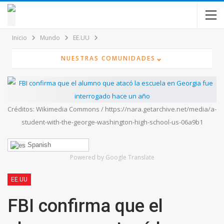
contenido
Inicio
Mundo
EE.UU
⌄
NUESTRAS COMUNIDADES
Créditos: Wikimedia Commons / https://nara.getarchive.net/media/a-
student-with-the-george-washington-high-school-us-06a9b1
Spanish
Powered by Google Translate
EE.UU
FBI confirma que el