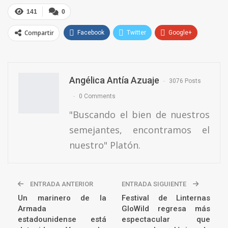
141
0
Compartir
Facebook
Twitter
Google+
ReddIt
WhatsApp
Pinterest
Email
Angélica Antía Azuaje
3076 Posts
0 Comments
"Buscando el bien de nuestros
semejantes, encontramos el
nuestro" Platón.
ENTRADA ANTERIOR
ENTRADA SIGUIENTE
Un marinero de la
Festival de Linternas
Armada
GloWild regresa más
estadounidense está
espectacular que