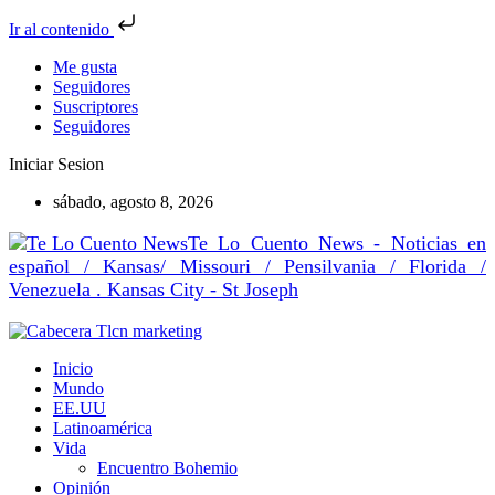
Ir al contenido
Me gusta
Seguidores
Suscriptores
Seguidores
Iniciar Sesion
sábado, agosto 8, 2026
Te Lo Cuento News - Noticias en
español / Kansas/ Missouri / Pensilvania / Florida /
Venezuela . Kansas City - St Joseph
Inicio
Mundo
EE.UU
Latinoamérica
Vida
Encuentro Bohemio
Opinión