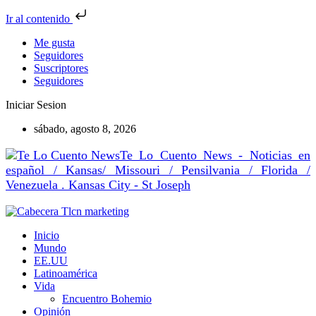
Ir al contenido
Me gusta
Seguidores
Suscriptores
Seguidores
Iniciar Sesion
sábado, agosto 8, 2026
Te Lo Cuento News - Noticias en
español / Kansas/ Missouri / Pensilvania / Florida /
Venezuela . Kansas City - St Joseph
Inicio
Mundo
EE.UU
Latinoamérica
Vida
Encuentro Bohemio
Opinión