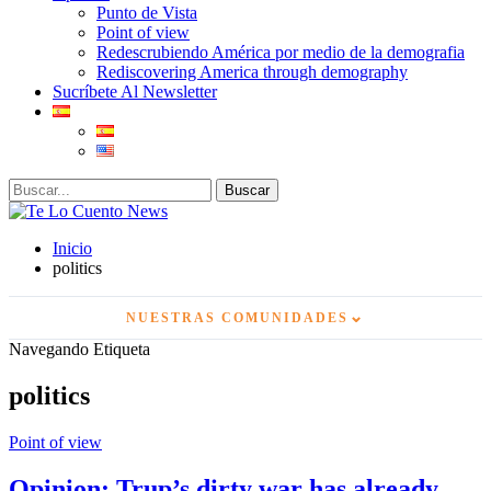
Punto de Vista
Point of view
Redescrubiendo América por medio de la demografia
Rediscovering America through demography
Sucríbete Al Newsletter
Inicio
politics
⌄
NUESTRAS COMUNIDADES
Navegando Etiqueta
politics
Point of view
Opinion: Trup’s dirty war has already