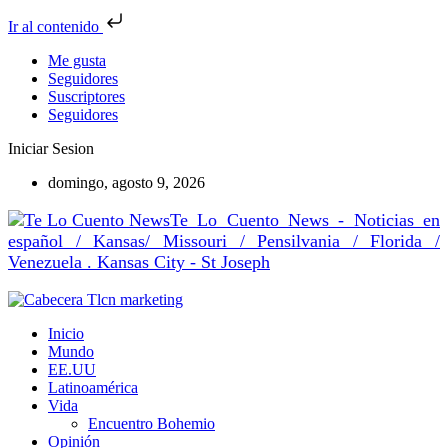
Ir al contenido
Me gusta
Seguidores
Suscriptores
Seguidores
Iniciar Sesion
domingo, agosto 9, 2026
Te Lo Cuento News - Noticias en
español / Kansas/ Missouri / Pensilvania / Florida /
Venezuela . Kansas City - St Joseph
Inicio
Mundo
EE.UU
Latinoamérica
Vida
Encuentro Bohemio
Opinión