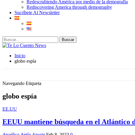
Redescrubiendo América por medio de la demografia
Rediscovering America through demography
Sucríbete Al Newsletter
Inicio
globo espía
Navegando Etiqueta
globo espía
EE.UU
EEUU mantiene búsqueda en el Atlántico de
Angélica Antía Azuaje
Feb 8, 2023
0