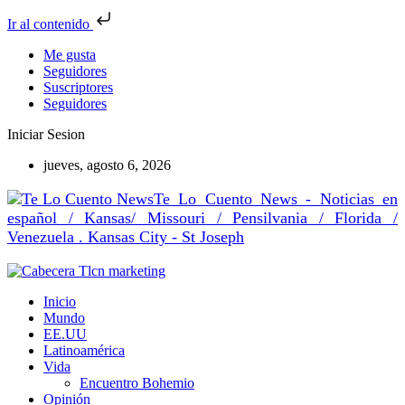
Ir al contenido
Me gusta
Seguidores
Suscriptores
Seguidores
Iniciar Sesion
jueves, agosto 6, 2026
Te Lo Cuento News - Noticias en
español / Kansas/ Missouri / Pensilvania / Florida /
Venezuela . Kansas City - St Joseph
Inicio
Mundo
EE.UU
Latinoamérica
Vida
Encuentro Bohemio
Opinión