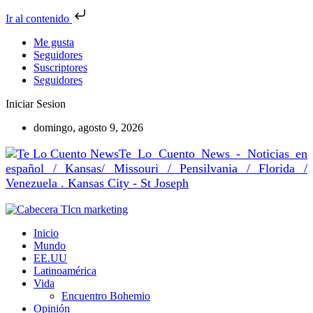
Ir al contenido
Me gusta
Seguidores
Suscriptores
Seguidores
Iniciar Sesion
domingo, agosto 9, 2026
Te Lo Cuento News - Noticias en
español / Kansas/ Missouri / Pensilvania / Florida /
Venezuela . Kansas City - St Joseph
Inicio
Mundo
EE.UU
Latinoamérica
Vida
Encuentro Bohemio
Opinión