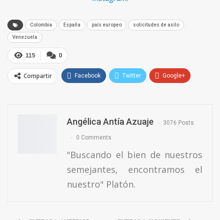
Colombia
España
país europeo
solicitudes de asilo
Venezuela
115
0
Compartir
Facebook
Twitter
Google+
ReddIt
WhatsApp
Pinterest
Email
Angélica Antía Azuaje
3076 Posts
0 Comments
"Buscando el bien de nuestros
semejantes, encontramos el
nuestro" Platón.