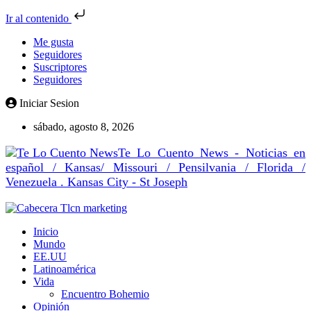
Ir al contenido
Me gusta
Seguidores
Suscriptores
Seguidores
Iniciar Sesion
sábado, agosto 8, 2026
Te Lo Cuento News - Noticias en
español / Kansas/ Missouri / Pensilvania / Florida /
Venezuela . Kansas City - St Joseph
Inicio
Mundo
EE.UU
Latinoamérica
Vida
Encuentro Bohemio
Opinión