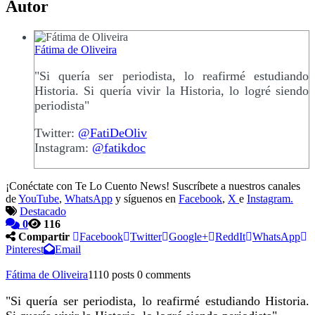
Autor
Fátima de Oliveira
"Si quería ser periodista, lo reafirmé estudiando
Historia. Si quería vivir la Historia, lo logré siendo
periodista"
Twitter:
@FatiDeOliv
Instagram:
@fatikdoc
¡Conéctate con Te Lo Cuento News! Suscríbete a nuestros canales
de
YouTube
,
WhatsApp
y síguenos en
Facebook
,
X
e
Instagram.
Destacado
0
116
Compartir
Facebook
Twitter
Google+
ReddIt
WhatsApp
Pinterest
Email
Fátima de Oliveira
1110 posts
0 comments
"Si quería ser periodista, lo reafirmé estudiando Historia.