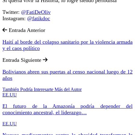
Si quería vivir la Historia, lo logré siendo periodista"
Twitter:
@FatiDeOliv
Instagram:
@fatikdoc
Entrada Anterior
Haití al borde del colapso sanitario por la violencia armada
y el caos político
Entrada Siguiente
Bolivianos abren sus puertas al censo nacional luego de 12
años
También Podría Interesarte
Más del Autor
EE.UU
El futuro de la Amazonía podría depender del
conocimiento ancestral, el liderazgo…
EE.UU
Nuevos medicamentos contra la obesidad transforman la