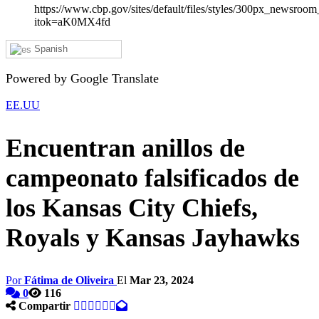
https://www.cbp.gov/sites/default/files/styles/300px_newsroo
itok=aK0MX4fd
Spanish
Powered by Google Translate
EE.UU
Encuentran anillos de
campeonato falsificados de
los Kansas City Chiefs,
Royals y Kansas Jayhawks
Por
Fátima de Oliveira
El
Mar 23, 2024
0
116
Compartir