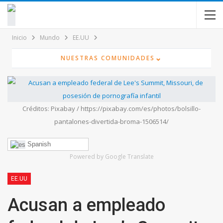
contenido
Inicio
Mundo
EE.UU
⌄
NUESTRAS COMUNIDADES
Créditos: Pixabay / https://pixabay.com/es/photos/bolsillo-
pantalones-divertida-broma-1506514/
Spanish
Powered by Google Translate
EE.UU
Acusan a empleado