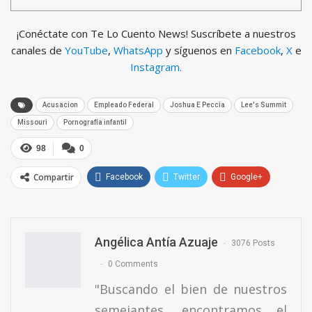
¡Conéctate con Te Lo Cuento News! Suscríbete a nuestros
canales de
YouTube
,
WhatsApp
y síguenos en
Facebook
,
X
e
Instagram.
Acusacion
Empleado Federal
Joshua E Peccia
Lee's Summit
Missouri
Pornografía infantil
98
0
Compartir
Facebook
Twitter
Google+
ReddIt
WhatsApp
Pinterest
Email
Angélica Antía Azuaje
3076 Posts
0 Comments
"Buscando el bien de nuestros
semejantes, encontramos el